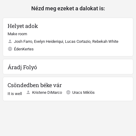
Nézd meg ezeket a dalokat is:
Helyet adok
Make room
Josh Farro, Evelyn Heideriqui, Lucas Cortazio, Rebekah White
ÉdenKertes
Áradj Folyó
Csöndedben béke vár
Kristene DiMarco
Uracs Miklós
It is well