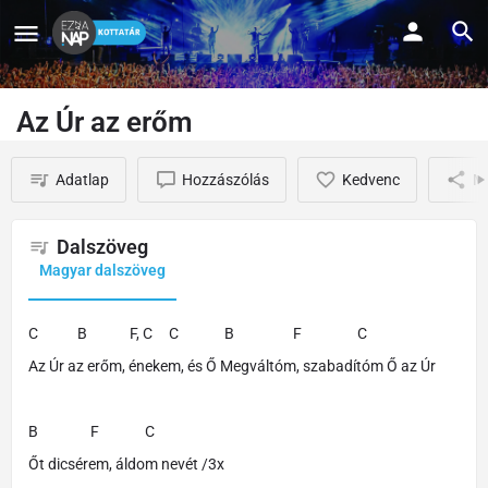
Az Úr az erőm
Adatlap
Hozzászólás
Kedvenc
M
Dalszöveg
Magyar dalszöveg
C B F, C C B F C
Az Úr az erőm, énekem, és Ő Megváltóm, szabadítóm Ő az Úr
B F C
Őt dicsérem, áldom nevét /3x