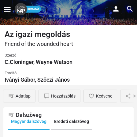
Az igazi megoldás
Friend of the wounded heart
Szerző
C.Cloninger, Wayne Watson
Fordító
Iványi Gábor, Szőczi János
Adatlap
Hozzászólás
Kedvenc
M
Dalszöveg
Magyar dalszöveg
Eredeti dalszöveg