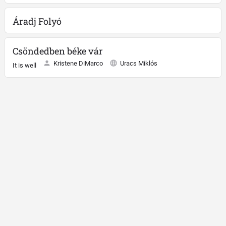
Áradj Folyó
Csöndedben béke vár
Kristene DiMarco
Uracs Miklós
It is well