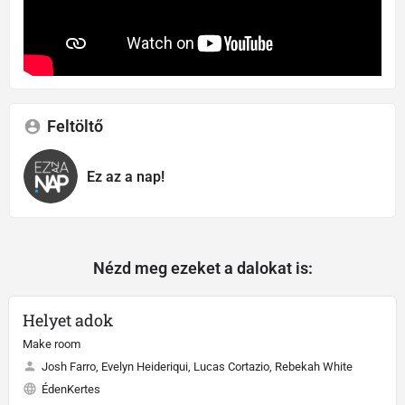
Feltöltő
Ez az a nap!
Nézd meg ezeket a dalokat is:
Helyet adok
Make room
Josh Farro, Evelyn Heideriqui, Lucas Cortazio, Rebekah White
ÉdenKertes