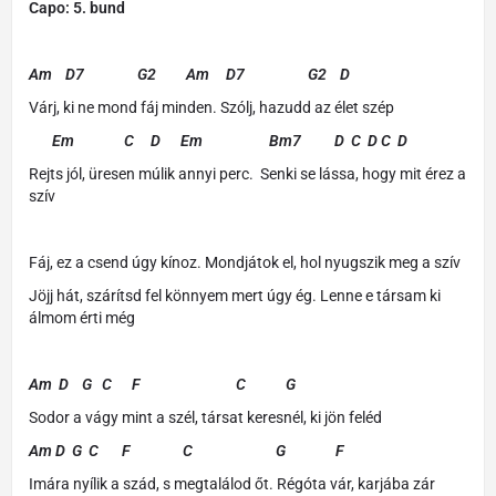
Capo: 5. bund
Am D7 G2 Am D7 G2 D
Várj, ki ne mond fáj minden. Szólj, hazudd az élet szép
Em C D Em
Bm7 D C D C D
Rejts jól, üresen múlik annyi perc. Senki se lássa, hogy mit érez a
szív
Fáj, ez a csend úgy kínoz. Mondjátok el, hol nyugszik meg a szív
Jöjj hát, szárítsd fel könnyem mert úgy ég. Lenne e társam ki
álmom érti még
Am D G C F C G
Sodor a vágy mint a szél, társat keresnél, ki jön feléd
Am D G C F C G F
Imára nyílik a szád, s megtalálod őt. Régóta vár, karjába zár