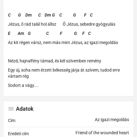
C G Dm C Dm G C G F C
Jézus, ő rád talál hol állsz Ő Jézus, sebedre gyógyulás
E Am G C F G F C
Az kit régen vársz, nem más mint Jézus, az igazi megoldás
Nézd, hajnalfény támad, és kél szívemben remény
Egy új, soha nem érzett békesség járja át szívem, tudod erre
vártam rég
Sodort a vágy....
Adatok
Az igazi megoldás
Cím
Friend of the wounded heart
Eredeti cím