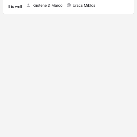
Kristene DiMarco
Uracs Miklós
It is well