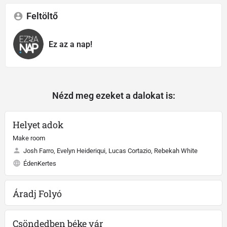
Feltöltő
Ez az a nap!
Nézd meg ezeket a dalokat is:
Helyet adok
Make room
Josh Farro, Evelyn Heideriqui, Lucas Cortazio, Rebekah White
ÉdenKertes
Áradj Folyó
Csöndedben béke vár