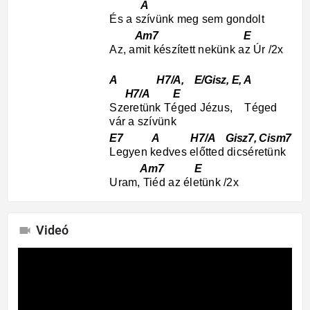
A
És a szívünk meg sem gondolt
Am7 E
Az, amit készített nekünk az Úr /2x
A H7/A, E/Gisz, E, A
H7/A E
Szeretünk Téged Jézus, Téged
vár a szívünk
E7 A H7/A Gisz7, Cism7
Legyen kedves előtted dicséretünk
Am7 E
Uram, Tiéd az életünk /2x
Videó