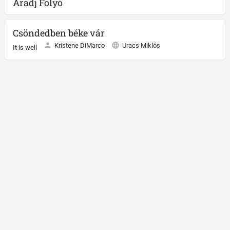
Áradj Folyó
Csöndedben béke vár
Kristene DiMarco
Uracs Miklós
It is well