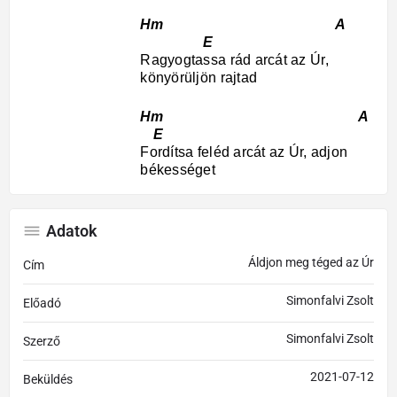
Hm A
E
Ragyogtassa rád arcát az Úr,
könyörüljön rajtad
Hm A
E
Fordítsa feléd arcát az Úr, adjon
békességet
Adatok
Áldjon meg téged az Úr
Cím
Simonfalvi Zsolt
Előadó
Simonfalvi Zsolt
Szerző
2021-07-12
Beküldés