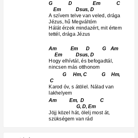
G D Em C
Em Dsus, D
A szívem telve van veled, drága
Jézus, hű Megváltóm
Hálát érzek mindazért, mit értem
tettél, drága Jézus
Am Em D G Am
Em Dsus, D
Hogy elhívtál, és befogadtál,
nincsen más otthonom
G Hm, C G Hm,
C
Karod óv, s átölel. Nálad van
lakhelyem
Am Em, D C
G, D, Em
Jöjj közel hát, ölelj most át,
szükségem van rád