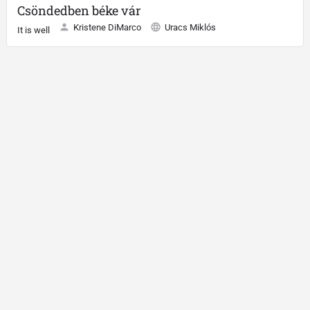
Csöndedben béke vár
Kristene DiMarco
Uracs Miklós
It is well