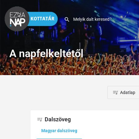
A napfelkeltétől
Adatlap
Dalszöveg
Magyar dalszöveg