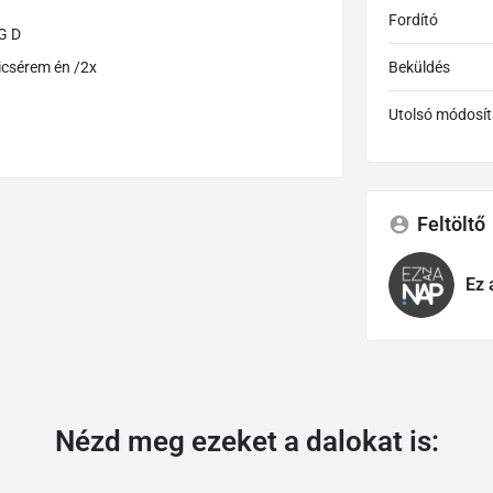
Fordító
D
dicsérem én /2x
Beküldés
Utolsó módosít
Feltöltő
Ez 
Nézd meg ezeket a dalokat is: