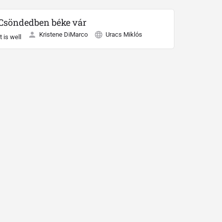
Csöndedben béke vár
Kristene DiMarco
Uracs Miklós
It is well