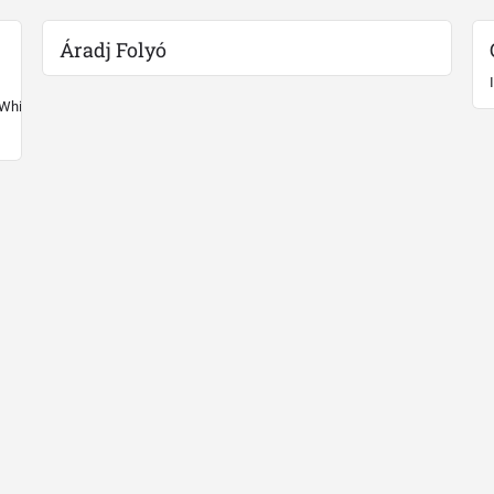
Áradj Folyó
 White