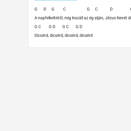
G D G C G C D G 
A napfelkeltétől, míg leszáll az ég alján, Jézus Nevét 
G C G D G C G D
Dicsérd, dicsérd, dicsérd, dicsérd