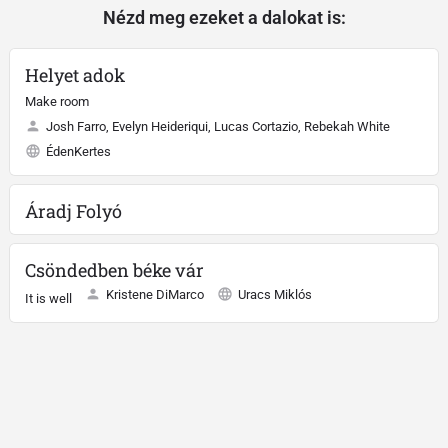
Nézd meg ezeket a dalokat is:
Helyet adok
Make room
Josh Farro, Evelyn Heideriqui, Lucas Cortazio, Rebekah White
ÉdenKertes
Áradj Folyó
Csöndedben béke vár
Kristene DiMarco
Uracs Miklós
It is well