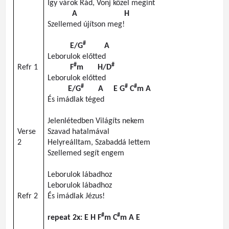
Így
várok
Rád
,
Vonj
közel
megint
A H
Szellemed
újítson
meg!
#
E/G
A
Leborulok
előtted
#
#
Refr
1
F
m
H/D
Leborulok
előtted
#
#
#
E/G
A E G
C
m
A
És
imádlak
téged
Jelenlétedben
Világíts
nekem
Verse
Szavad
hatalmával
2
Helyreálltam
,
Szabaddá
lettem
Szellemed
segít
engem
Leborulok
lábadhoz
Leborulok
lábadhoz
Refr
2
És
imádlak
Jézus
!
#
#
repeat 2x: E H
F
m
C
m
A E