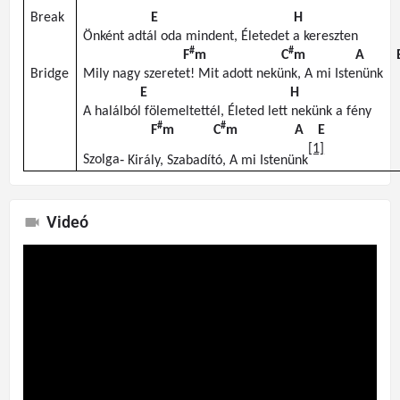
Break
E H
Önként
adtál
oda
mindent
,
Életedet
a
kereszten
#
#
F
m
C
m
A 
Bridge
Mily
nagy
szeretet
!
Mit
adott
nekünk
, A mi
Istenünk
E H
A
halálból
fölemeltettél
,
Életed
lett
nekünk
a
fény
#
#
F
m
C
m
A E
[1]
Szolga
‐
Király
,
Szabadító
, A mi
Istenünk
Videó