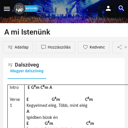
A mi Istenünk
Adatlap
Hozzászólás
Kedvenc
M
Dalszöveg
Magyar dalszöveg
#
#
Intro
E
G
m
C
m
A
#
#
Verse
E
G
m
C
m
1
Kegyelmed
elég
,
Több
, mint
elég
A
Igédben
bízok
én
#
#
E
G
m
C
m