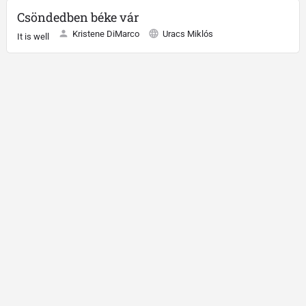
Csöndedben béke vár
Kristene DiMarco
Uracs Miklós
It is well