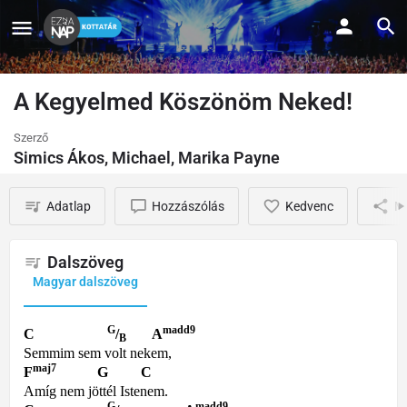
A Kegyelmed Köszönöm Neked!
Szerző
Simics Ákos, Michael, Marika Payne
Adatlap
Hozzászólás
Kedvenc
M
Dalszöveg
Magyar dalszöveg
G
madd9
C
/
A
B
Semmim
sem
volt
nekem
,
maj7
F
G C
Am
í
g nem
jöttél Istenem.
G
madd9