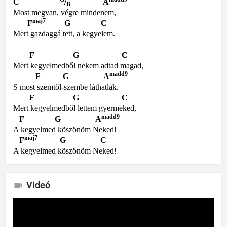
C
/
A
B
Most megvan, végre mindenem,
maj7
F
G C
Mert gazdaggá tett, a kegyelem.
F G C
Mert kegyelmedből nekem adtad magad,
madd9
F G A
S most szemtől-szembe láthatlak.
F G C
Mert kegyelmedből lettem gyermeked,
madd9
F G A
A kegyelmed köszönöm Neked!
maj7
F
G C
A kegyelmed köszönöm Neked!
Videó