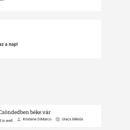
az a nap!
Csöndedben béke vár
Kristene DiMarco
Uracs Miklós
It is well