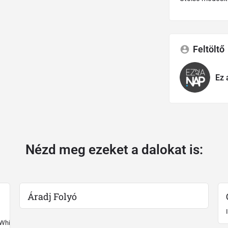
Feltöltő
Ez 
Nézd meg ezeket a dalokat is:
Áradj Folyó
 White