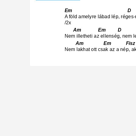
Em D
A föld amelyre lábad lép, réges
/2x
Am Em D
Nem illetheti az ellenség, nem
Am Em Fis
Nem lakhat ott csak az a nép, a