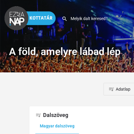
A föld, amelyre lábad lép
Adatlap
Dalszöveg
Magyar dalszöveg