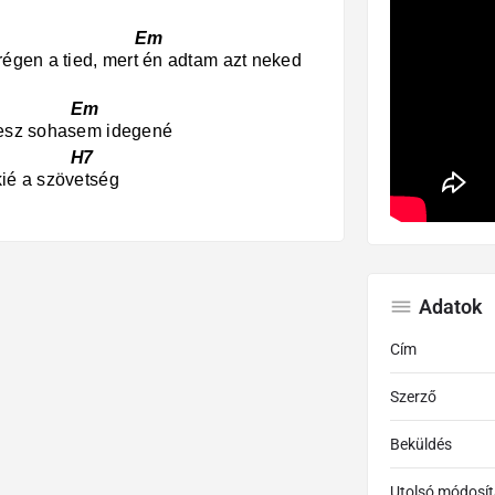
 Em
-régen a tied, mert én adtam azt neked
 Em
 lesz sohasem idegené
z H7
kié a szövetség
Adatok
Cím
Szerző
Beküldés
Utolsó módosít