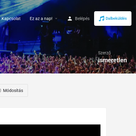
arrow_drop_down
Kapcsolat
Ez az a nap!
Belépés
Dalbeküldés
Szerző
ismeretlen
Módosítás